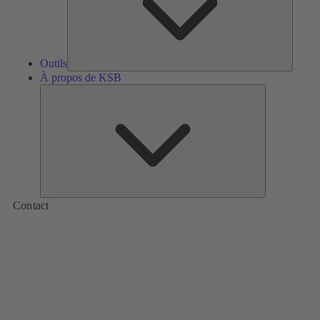
Outils
À propos de KSB
À
propos
de
KSB
Contact