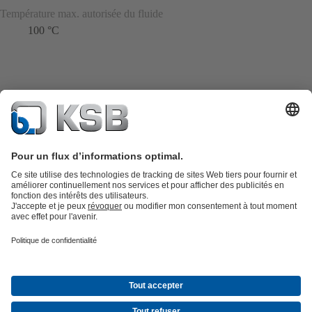
Température max. autorisée du fluide
100 °C
Catalogue produits
KSB SupremeServ : Pièces de rechange
Premium
service : service premium pour les pompes et les robinets
Panier
Outils
Eaux usées
Gestion des eaux
Industrie
Bâtiment
Énergie
À propos de KSB
Press
Opportunités de carrière chez KSB
Social
Media