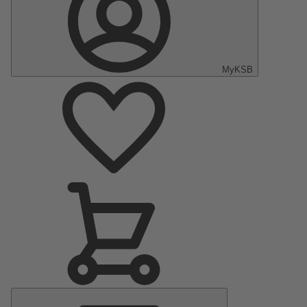
MyKSB
Menu
principal