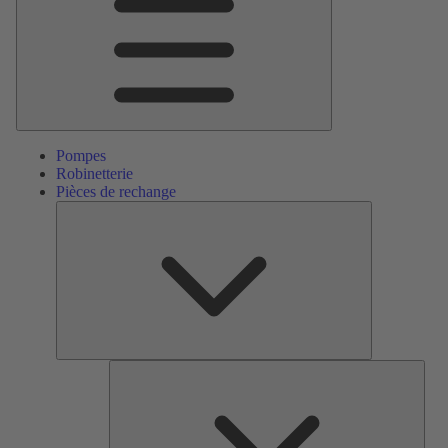
Pompes
Robinetterie
Pièces de rechange
Pièces
de
rechange
Serv