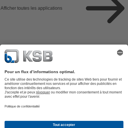
Afficher toutes les applications
Catalogue produits
KSB SupremeServ : Pièces de rechange
Premium
service : service premium pour les pompes et les robinets
Panier
Outils
Eaux usées
Gestion des eaux
Industrie
Bâtiment
Énergie
À propos de KSB
Press
Opportunités de carrière chez KSB
Social