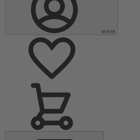
MyKSB
Menu
principal