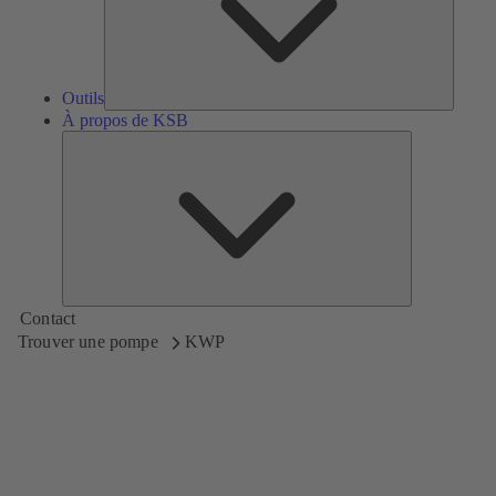
Outils
À propos de KSB
À
propos
de
KSB
Contact
Trouver une pompe
KWP