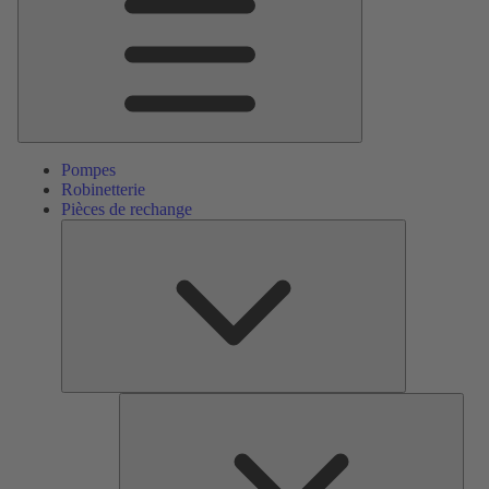
Pompes
Robinetterie
Pièces de rechange
Pièces
de
rechange
Serv