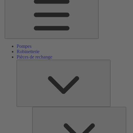
Pompes
Robinetterie
Pièces de rechange
Pièces
de
rechange
Serv