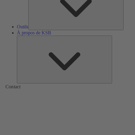
Outils
À propos de KSB
À
propos
de
KSB
Contact