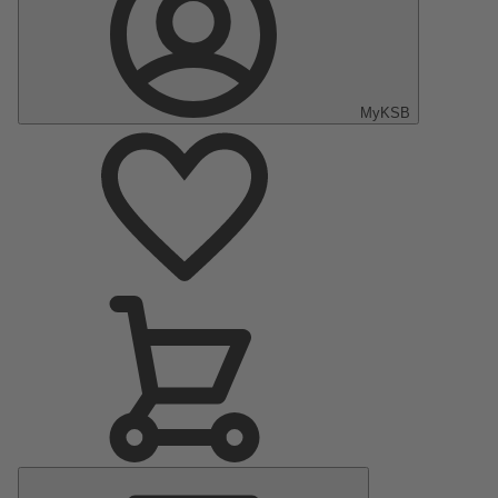
MyKSB
Menu
principal