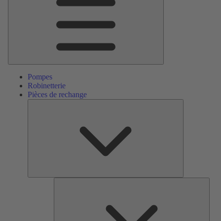
Pompes
Robinetterie
Pièces de rechange
Pièces
de
rechange
Serv