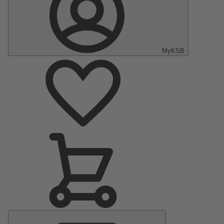
MyKSB
Menu
principal