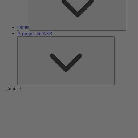
Outils
À propos de KSB
À
propos
de
KSB
Contact