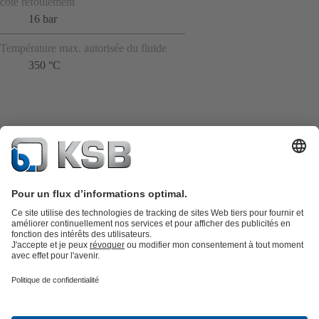
côté refoulement
16 bar
Température max. autorisée du fluide
350 °C
Catalogue produits
KSB SupremeServ : Pièces de rechange
Premium
service : service premium pour les pompes et les robinets
Panier
Outils
Eaux usées
Gestion des eaux
Industrie
Bâtiment
Énergie