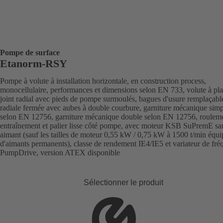
Pompe de surface
Etanorm-RSY
Pompe à volute à installation horizontale, en construction process,
monocellulaire, performances et dimensions selon EN 733, volute à pl
joint radial avec pieds de pompe surmoulés, bagues d'usure remplaçabl
radiale fermée avec aubes à double courbure, garniture mécanique sim
selon EN 12756, garniture mécanique double selon EN 12756, rouleme
entraînement et palier lisse côté pompe, avec moteur KSB SuPremE sa
aimant (sauf les tailles de moteur 0,55 kW / 0,75 kW à 1500 t/min équi
d'aimants permanents), classe de rendement IE4/IE5 et variateur de fr
PumpDrive, version ATEX disponible
Sélectionner le produit