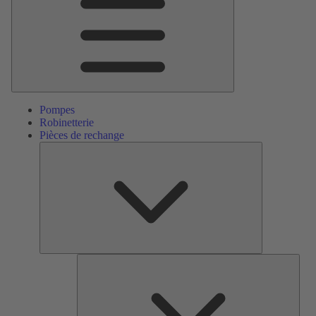
Pompes
Robinetterie
Pièces de rechange
Pièces
de
rechange
Serv