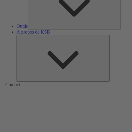
Outils
À propos de KSB
À
propos
de
KSB
Contact