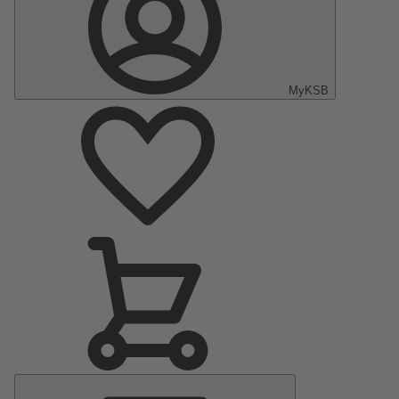
MyKSB
Menu
principal