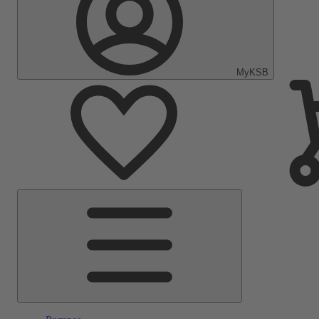
MyKSB
Menu
principal