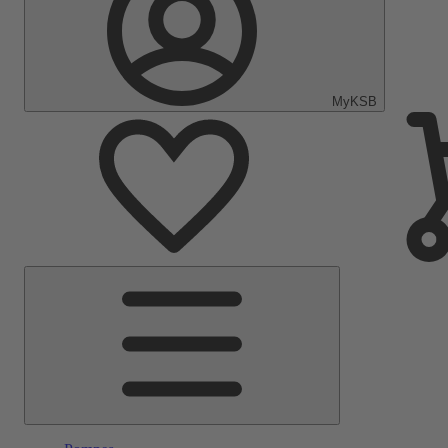
MyKSB
Menu
principal