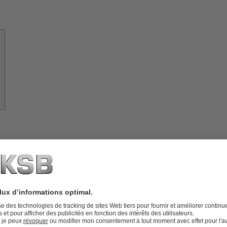
Savoir-
Faire
À
propos
de
KSB