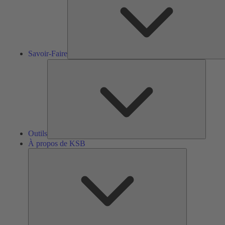
Savoir-Faire
Outils
Outils
À propos de KSB
À
propos
de
KSB