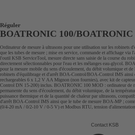
Réguler
BOATRONIC 100/BOATRONIC
Ordinateur de mesure à ultrasons pour une utilisation sur les robinets d'é
que les tubes de mesure ; mise en service, commande et affichage via
l'outil KSB ServiceTool, mesure directe sans saisie de la course du robin
directement sélectionnables pour l'eau et les mélanges eau-glycol. 
pour la mesure mobile du sens d'écoulement, du débit volumique et de 
robinets d'équilibrage et d'arrêt BOA-Control/BOA-Control IMS ainsi
rechargeables 6 x 1,2 V AA Mignon (non fournies), avec kit de capte
Control DN 15-200) inclus. BOATRONIC 100 MOD : ordinateur de mesu
permanente du sens d'écoulement, du débit volumique, de la température
puissance thermique et de la quantité de chaleur par ultrasons, compatib
d'arrêt BOA-Control IMS ainsi que le tube de mesure BOA-MP ; comm
(0/4-20 mA / 0/2-10 V / 0-5 V) et Modbus RTU, tension d'alimentati
Contact KSB