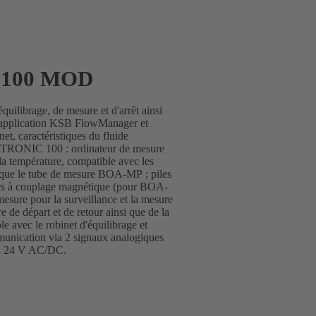
 100 MOD
quilibrage, de mesure et d'arrêt ainsi
 l'application KSB FlowManager et
et, caractéristiques du fluide
BOATRONIC 100 : ordinateur de mesure
la température, compatible avec les
 que le tube de mesure BOA-MP ; piles
urs à couplage magnétique (pour BOA-
re pour la surveillance et la mesure
 de départ et de retour ainsi que de la
le avec le robinet d'équilibrage et
unication via 2 signaux analogiques
on 24 V AC/DC.