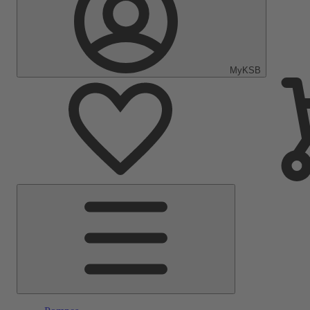
MyKSB
Menu
principal