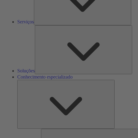
Serviços
Solu
Soluções
Conhecimento especializado
Conhecimento
especializado
F