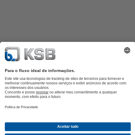
Catálogo de produtos
KSB SupremeServ: peças sobressalentes
KSB
SupremeServ: assistência premium para bombas e válvulas
Carrinho
de compras
Ferramentas
Águas Residuais
Abastecimento de Água
Indústria
Tecnologia de
edifícios
Energias Renováveis
Sobre a KSB
Eventos
Imprensa
Carreiras
Redes Sociais
Contacto