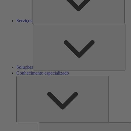
Serviços
Solu
Soluções
Conhecimento especializado
Conhecimento
especializado
F