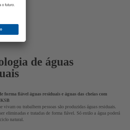
ologia de águas
uais
e forma fiável águas residuais e águas das cheias com
a KSB
e vivam ou trabalhem pessoas são produzidas águas residuais.
er eliminadas e tratadas de forma fiável. Só então a água poderá
ciclo natural.