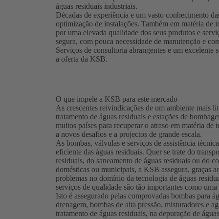
águas residuais industriais.
Décadas de experiência e um vasto conhecimento das
optimização de instalações. Também em matéria de in
por uma elevada qualidade dos seus produtos e serviç
segura, com pouca necessidade de manutenção e com 
Serviços de consultoria abrangentes e um excelente s
a oferta da KSB.
O que impele a KSB para este mercado
As crescentes reivindicações de um ambiente mais l
tratamento de águas residuais e estações de bombag
muitos países para recuperar o atraso em matéria de
a novos desafios e a projectos de grande escala.
As bombas, válvulas e serviços de assistência técn
eficiente das águas residuais. Quer se trate do transp
residuais, do saneamento de águas residuais ou do con
domésticas ou municipais, a KSB assegura, graças ao
problemas no domínio da tecnologia de águas residua
serviços de qualidade são tão importantes como uma
Isto é assegurado pelas comprovadas bombas para ág
drenagem, bombas de alta pressão, misturadores e a
tratamento de águas residuais, na depuração de água