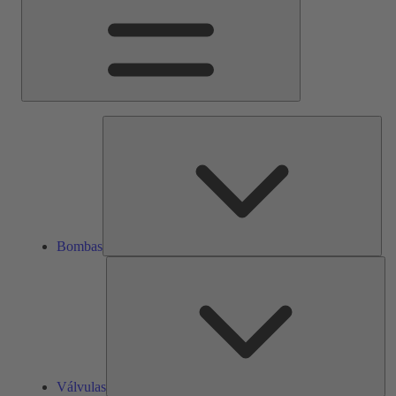
Bom
Bombas
Vál
Válvulas