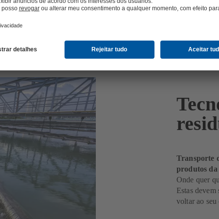
Tecn
resid
Transporte d
produtos d
Onde quer qu
Estas devem s
voltar ao seu 