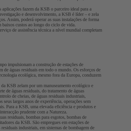
 aplicações fazem da KSB o parceiro ideal para a
vestigação e desenvolvimento, a KSB é líder – e zela
os. Assim, poderá operar as suas instalações de forma
baixos custos ao longo do ciclo de vida.
erviço de assistência técnica a nível mundial completam
impo impulsionam a construção de estações de
em de águas residuais em todo o mundo. Os esforços de
 tecnologia ecológica, mesmo fora da Europa, conduzem
ica da KSB zelam por um manuseamento ecológico e
orte de águas residuais, do tratamento de águas
trolo de cheias, de águas residuais industriais,
s seus largos anos de experiência, operações sem
is. Para a KSB, uma elevada eficiência e produtos e
 interacção prudente com a Natureza.
uas residuais, bombas para esgotos, bombas de
gitadores da KSB. São empregues em estações de
s residuais industriais, em sistemas de bombagem de