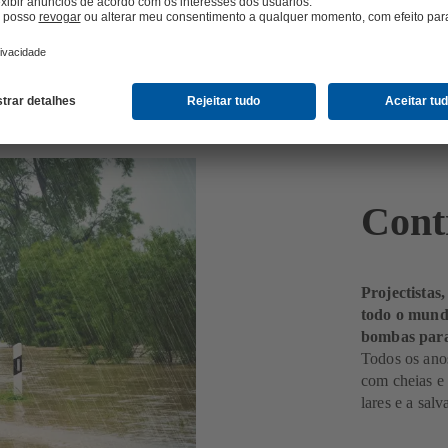
Cont
Projectistas
todo o mund
bombas para
Todos os ano
com cheias e
lares e a salv