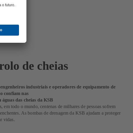
rolo de cheias
, engenheiros industriais e operadores de equipamento de
o confiam nas
 águas das cheias da KSB
s, em todo o mundo, centenas de milhares de pessoas sofrem
 enchentes. As bombas de drenagem da KSB ajudam a proteger
ar vidas.