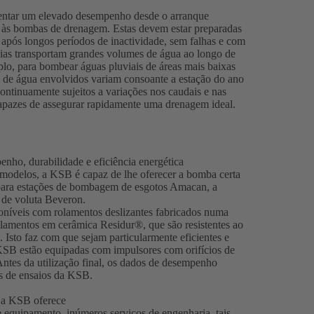
sentar um elevado desempenho desde o arranque
s às bombas de drenagem. Estas devem estar preparadas
pós longos períodos de inactividade, sem falhas e com
as transportam grandes volumes de água ao longo de
plo, para bombear águas pluviais de áreas mais baixas
s de água envolvidos variam consoante a estação do ano
ntinuamente sujeitos a variações nos caudais e nas
capazes de assegurar rapidamente uma drenagem ideal.
o, durabilidade e eficiência energética
 modelos, a KSB é capaz de lhe oferecer a bomba certa
para estações de bombagem de esgotos Amacan, a
 de voluta Beveron.
níveis com rolamentos deslizantes fabricados numa
rolamentos em cerâmica Residur®, que são resistentes ao
 Isto faz com que sejam particularmente eficientes e
KSB estão equipadas com impulsores com orifícios de
ntes da utilização final, os dados de desempenho
ões de ensaios da KSB.
, a KSB oferece
de equipamento, inúmeros serviços de engenharia, tais