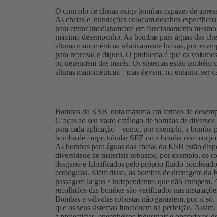
O controlo de cheias exige bombas capazes de apre
As cheias e inundações colocam desafios específico
para entrar imediatamente em funcionamento mesmo a
máximo desempenho. As bombas para águas das chei
alturas manométricas relativamente baixas, por exem
para represas e diques. O problema é que os volume
ou dependem das marés. Os sistemas estão também co
alturas manométricas – mas devem, no entanto, ser 
Bombas da KSB: nota máxima em termos de desempenh
Graças ao seu vasto catálogo de bombas de diversos
para cada aplicação – como, por exemplo, a bomba 
bomba de corpo tubular SEZ ou a bomba com corpo
As bombas para águas das cheias da KSB estão dispo
diversidade de materiais robustos, por exemplo, os 
desgaste e lubrificados pelo próprio fluido bombeado.
ecológicas. Além disso, as bombas de drenagem da 
passagem largos e independentes que não entopem. A
recolhidos das bombas são verificados nas instalaç
Bombas e válvulas robustas não garantem, por si só,
que os seus sistemas funcionem na perfeição. Assim
a projectistas, engenheiros industriais e operadores 