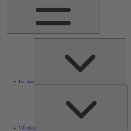
Bom
Bombas
Vál
Válvulas