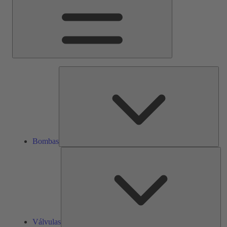
Bom
Bombas
Vál
Válvulas