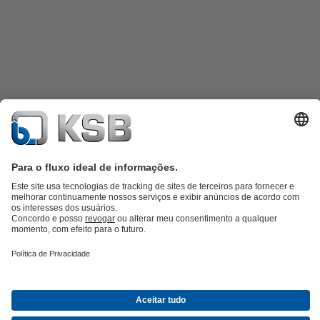
Catálogo de produtos
KSB SupremeServ: peças sobressalentes
KSB
SupremeServ: assistência premium para bombas e válvulas
Carrinho
de compras
Ferramentas
Águas Residuais
Abastecimento de Água
Indústria
Tecnologia de
edifícios
Energias Renováveis
Sobre a KSB
Eventos
Imprensa
Carreiras
Redes Sociais
Contacto