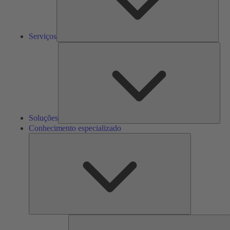
Serviços
Solu
Soluções
Conhecimento especializado
Conhecimento
especializado
F