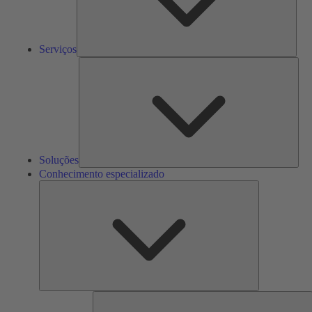
Serviços
Solu
Soluções
Conhecimento especializado
Conhecimento
especializado
F