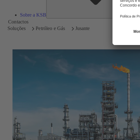
Sobre a KSB
Contactos
Soluções
Petróleo e Gás
Jusante