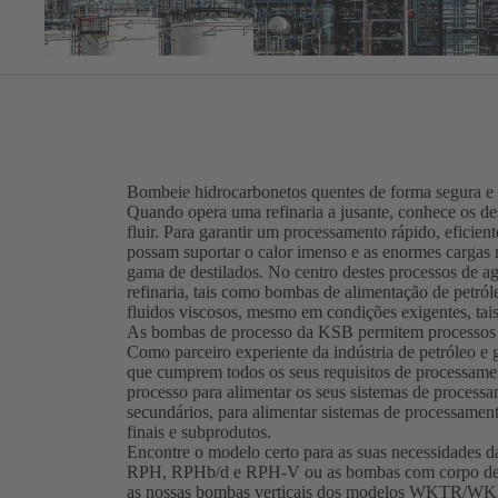
Bombeie hidrocarbonetos quentes de forma segura e 
Quando opera uma refinaria a jusante, conhece os des
fluir. Para garantir um processamento rápido, eficien
possam suportar o calor imenso e as enormes cargas n
gama de destilados. No centro destes processos de ag
refinaria, tais como bombas de alimentação de petr
fluidos viscosos, mesmo em condições exigentes, tais
As bombas de processo da KSB permitem processos d
Como parceiro experiente da indústria de petróleo e
que cumprem todos os seus requisitos de processame
processo para alimentar os seus sistemas de processam
secundários, para alimentar sistemas de processament
finais e subprodutos.
Encontre o modelo certo para as suas necessidades da
RPH, RPHb/d e RPH-V ou as bombas com corpo de 
as nossas bombas verticais dos modelos WKTR/WKB