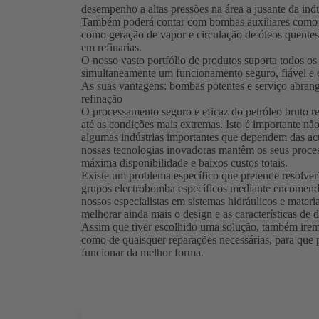
desempenho a altas pressões na área a jusante da indú
Também poderá contar com bombas auxiliares com
como geração de vapor e circulação de óleos quentes
em refinarias.
O nosso vasto portfólio de produtos suporta todos os
simultaneamente um funcionamento seguro, fiável e ef
As suas vantagens: bombas potentes e serviço abrange
refinação
O processamento seguro e eficaz do petróleo bruto 
até as condições mais extremas. Isto é importante n
algumas indústrias importantes que dependem das acti
nossas tecnologias inovadoras mantêm os seus proce
máxima disponibilidade e baixos custos totais.
Existe um problema específico que pretende resolver
grupos electrobomba específicos mediante encomenda 
nossos especialistas em sistemas hidráulicos e mater
melhorar ainda mais o design e as características d
Assim que tiver escolhido uma solução, também irem
como de quaisquer reparações necessárias, para que po
funcionar da melhor forma.