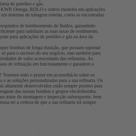
stria de petróleo e gás.
o KWP, Omega, RDLO e outros modelos em aplicações
 em sistemas de tubagem estreita, como as encontradas
 requisitos de bombeamento de fluidos, garantindo
iciente para satisfazer as suas taxas de rendimento.
nte para aplicações de petróleo e gás na área da
requer bombas de longa duração, que possam suportar
ão só para o sucesso do seu negócio, mas também para
vidades de valor acrescentado das refinarias. As
ssos de refinação em funcionamento e garantem a
? Teremos todo o prazer em aconselhá-lo sobre os
e as soluções personalizadas para a sua refinaria. Os
iais altamente desenvolvidos estão sempre prontos para
e desgaste das nossas bombas e grupos electrobomba.
os tratar da montagem e inspecção subsequente, bem
ssa ter a certeza de que a sua refinaria irá sempre