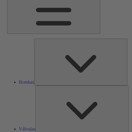
Bom
Bombas
Vál
Válvulas