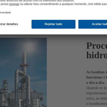
Proc
hidr
As bombas d
funcionar e 
o dia-a-dia.
Quando se tra
impulsionam a
solos, as re
o bombeament