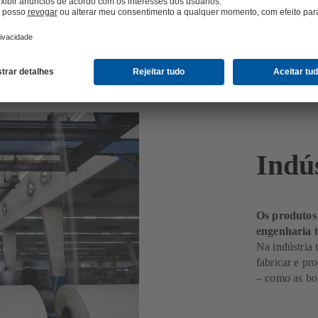
Indús
Os produtos
engenharia t
Na indústria 
fabricar e pro
– como as b