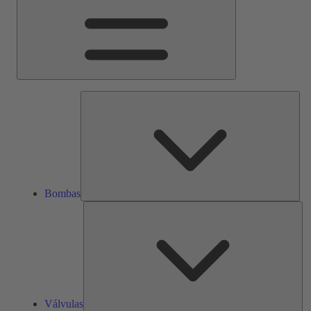
Bom
Bombas
Vál
Válvulas