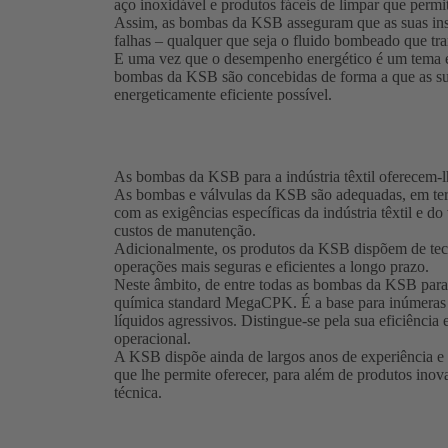
aço inoxidável e produtos fáceis de limpar que permi
Assim, as bombas da KSB asseguram que as suas ins
falhas – qualquer que seja o fluido bombeado que tr
E uma vez que o desempenho energético é um tema ex
bombas da KSB são concebidas de forma a que as su
energeticamente eficiente possível.
As bombas da KSB para a indústria têxtil oferecem-
As bombas e válvulas da KSB são adequadas, em termo
com as exigências específicas da indústria têxtil e do
custos de manutenção.
Adicionalmente, os produtos da KSB dispõem de tecn
operações mais seguras e eficientes a longo prazo.
Neste âmbito, de entre todas as bombas da KSB para 
química standard MegaCPK. É a base para inúmeras 
líquidos agressivos. Distingue-se pela sua eficiência 
operacional.
A KSB dispõe ainda de largos anos de experiência e 
que lhe permite oferecer, para além de produtos inov
técnica.