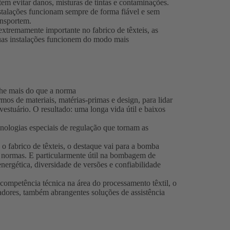
tem evitar danos, misturas de tintas e contaminações.
talações funcionam sempre de forma fiável e sem
ansportem.
tremamente importante no fabrico de têxteis, as
as instalações funcionem do modo mais
lhe mais do que a norma
s de materiais, matérias-primas e design, para lidar
 vestuário. O resultado: uma longa vida útil e baixos
ologias especiais de regulação que tornam as
o fabrico de têxteis, o destaque vai para a bomba
normas. E particularmente útil na bombagem de
energética, diversidade de versões e confiabilidade
competência técnica na área do processamento têxtil, o
adores, também abrangentes soluções de assistência