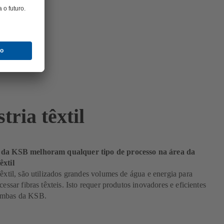
tria têxtil
 da KSB melhoram qualquer tipo de processo na área da
êxtil
têxtil, são utilizados grandes volumes de água e energia para
cessar fibras têxteis. Isto requer produtos inovadores e eficientes
ombas da KSB.