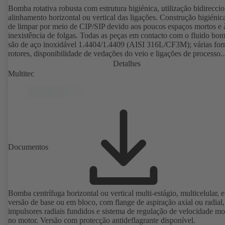
Bomba rotativa robusta com estrutura higiénica, utilização bidireccio
alinhamento horizontal ou vertical das ligações. Construção higiénica
de limpar por meio de CIP/SIP devido aos poucos espaços mortos e 
inexistência de folgas. Todas as peças em contacto com o fluido bo
são de aço inoxidável 1.4404/1.4409 (AISI 316L/CF3M); várias for
rotores, disponibilidade de vedações do veio e ligações de processo.
Instalação como grupo electrobomba com engrenagem e motor
Detalhes
normalizado. Elastómeros da bomba conforme FDA e a norma
Multitec
EN 1935/2004. Disponível como acessório, entre outros: carro de
transporte, corpo ou tampa do corpo com aquecimento e protecção c
sobrepressão. Versão com protecção antideflagrante disponível.
Documentos
Bomba centrífuga horizontal ou vertical multi-estágio, multicelular, 
versão de base ou em bloco, com flange de aspiração axial ou radial,
impulsores radiais fundidos e sistema de regulação de velocidade m
no motor. Versão com protecção antideflagrante disponível.