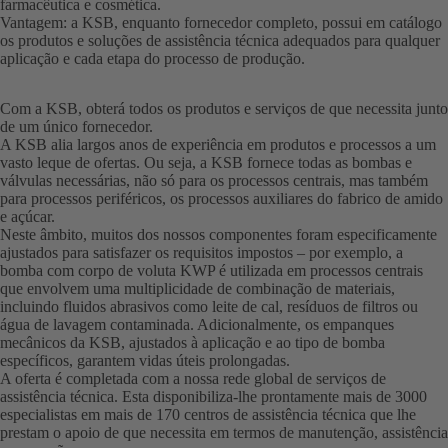
farmacêutica e cosmética.
Vantagem: a KSB, enquanto fornecedor completo, possui em catálogo
os produtos e soluções de assistência técnica adequados para qualquer
aplicação e cada etapa do processo de produção.
Com a KSB, obterá todos os produtos e serviços de que necessita junto
de um único fornecedor.
A KSB alia largos anos de experiência em produtos e processos a um
vasto leque de ofertas. Ou seja, a KSB fornece todas as bombas e
válvulas necessárias, não só para os processos centrais, mas também
para processos periféricos, os processos auxiliares do fabrico de amido
e açúcar.
Neste âmbito, muitos dos nossos componentes foram especificamente
ajustados para satisfazer os requisitos impostos – por exemplo, a
bomba com corpo de voluta KWP é utilizada em processos centrais
que envolvem uma multiplicidade de combinação de materiais,
incluindo fluidos abrasivos como leite de cal, resíduos de filtros ou
água de lavagem contaminada. Adicionalmente, os empanques
mecânicos da KSB, ajustados à aplicação e ao tipo de bomba
específicos, garantem vidas úteis prolongadas.
A oferta é completada com a nossa rede global de serviços de
assistência técnica. Esta disponibiliza-lhe prontamente mais de 3000
especialistas em mais de 170 centros de assistência técnica que lhe
prestam o apoio de que necessita em termos de manutenção, assistência