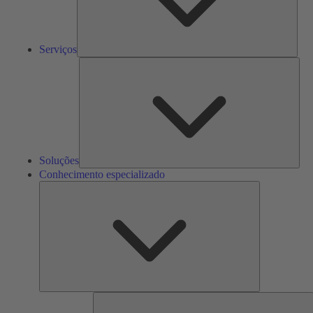
Serviços
Solu
Soluções
Conhecimento especializado
Conhecimento
especializado
F