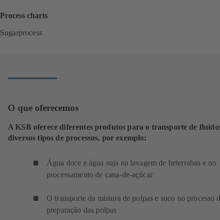
Process charts
Sugarprocess
(
a
b
r
e
e
m
O que oferecemos
u
m
A KSB oferece diferentes produtos para o transporte de fluid
a
diversos tipos de processos, por exemplo:
n
o
v
Água doce e água suja na lavagem de beterrabas e no
a
processamento de cana-de-açúcar
a
b
O transporte da mistura de polpas e suco no processo 
a
preparação das polpas
)