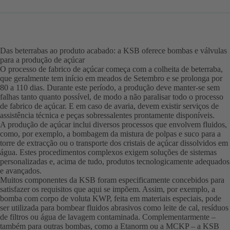
Das beterrabas ao produto acabado: a KSB oferece bombas e válvulas
para a produção de açúcar
O processo de fabrico de açúcar começa com a colheita de beterraba,
que geralmente tem início em meados de Setembro e se prolonga por
80 a 110 dias. Durante este período, a produção deve manter-se sem
falhas tanto quanto possível, de modo a não paralisar todo o processo
de fabrico de açúcar. E em caso de avaria, devem existir serviços de
assistência técnica e peças sobressalentes prontamente disponíveis.
A produção de açúcar inclui diversos processos que envolvem fluidos,
como, por exemplo, a bombagem da mistura de polpas e suco para a
torre de extracção ou o transporte dos cristais de açúcar dissolvidos em
água. Estes procedimentos complexos exigem soluções de sistemas
personalizadas e, acima de tudo, produtos tecnologicamente adequados
e avançados.
Muitos componentes da KSB foram especificamente concebidos para
satisfazer os requisitos que aqui se impõem. Assim, por exemplo, a
bomba com corpo de voluta KWP, feita em materiais especiais, pode
ser utilizada para bombear fluidos abrasivos como leite de cal, resíduos
de filtros ou água de lavagem contaminada. Complementarmente –
também para outras bombas, como a Etanorm ou a MCKP – a KSB