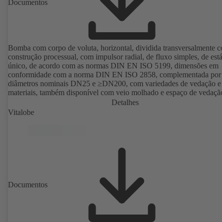
Documentos
Bomba com corpo de voluta, horizontal, dividida transversalmente 
construção processual, com impulsor radial, de fluxo simples, de est
único, de acordo com as normas DIN EN ISO 5199, dimensões em
conformidade com a norma DIN EN ISO 2858, complementada por
diâmetros nominais DN25 e ≥DN200, com variedades de vedação e
materiais, também disponível com veio molhado e espaço de vedaçã
cónica. Versão com protecção antideflagrante disponível.
Detalhes
Vitalobe
Documentos