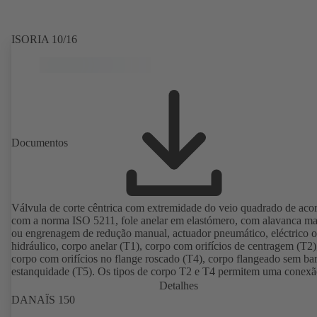
ISORIA 10/16
Documentos
Válvula de corte cêntrica com extremidade do veio quadrado de aco
com a norma ISO 5211, fole anelar em elastómero, com alavanca m
ou engrenagem de redução manual, actuador pneumático, eléctrico 
hidráulico, corpo anelar (T1), corpo com orifícios de centragem (T2)
corpo com orifícios no flange roscado (T4), corpo flangeado sem bar
estanquidade (T5). Os tipos de corpo T2 e T4 permitem uma conex
unilateral e a montagem como válvula final com contraflange. Liga
Detalhes
conformidade com as normas EN, ASME e JIS.
DANAÏS 150