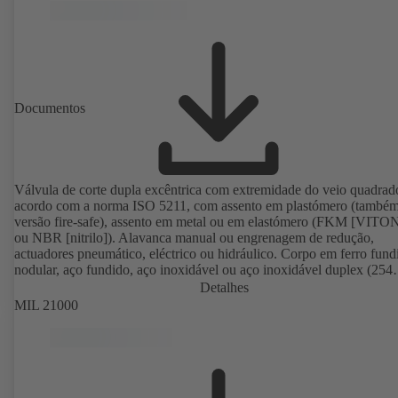
Documentos
Válvula de corte dupla excêntrica com extremidade do veio quadrad
acordo com a norma ISO 5211, com assento em plastómero (també
versão fire-safe), assento em metal ou em elastómero (FKM [VITO
ou NBR [nitrilo]). Alavanca manual ou engrenagem de redução,
actuadores pneumático, eléctrico ou hidráulico. Corpo em ferro fund
nodular, aço fundido, aço inoxidável ou aço inoxidável duplex (254
SMO). Corpo anelar (T1), corpo com orifícios no flange roscado (T
Detalhes
para conexão unilateral e aplicação como válvula final com contrafl
MIL 21000
Ligações conforme a EN, ASME ou JIS. Verificação e certificação fi
safe conforme a API 607. Desempenho em matéria de emissões veri
e certificado conforme a EN ISO 15848-1. Versão com protecção
antideflagrante conforme a Directiva 2014/34/UE.