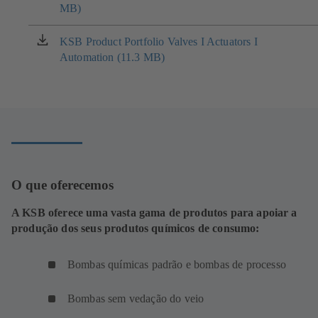
MB)
em
uma
nova
KSB Product Portfolio Valves I Actuators I
(abre
aba)
Automation (11.3 MB)
em
uma
nova
aba)
O que oferecemos
A KSB oferece uma vasta gama de produtos para apoiar a
produção dos seus produtos químicos de consumo:
Bombas químicas padrão e bombas de processo
Bombas sem vedação do veio