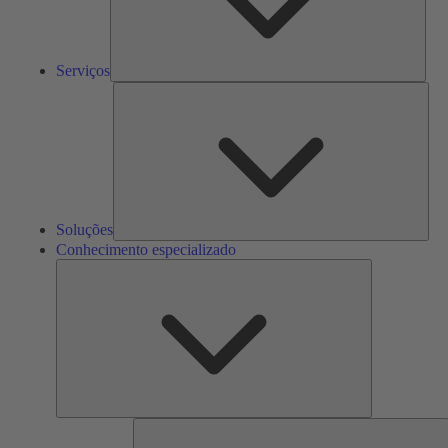
Serviços
Solu
Soluções
Conhecimento especializado
Conhecimento
especializado
F