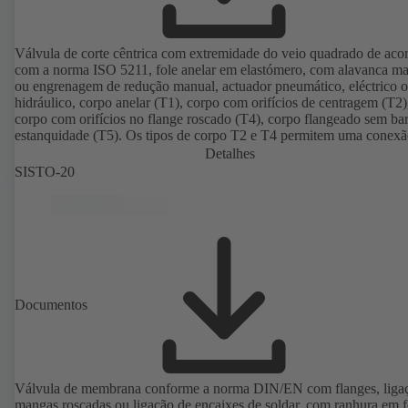
Válvula de corte cêntrica com extremidade do veio quadrado de aco
com a norma ISO 5211, fole anelar em elastómero, com alavanca m
ou engrenagem de redução manual, actuador pneumático, eléctrico 
hidráulico, corpo anelar (T1), corpo com orifícios de centragem (T2)
corpo com orifícios no flange roscado (T4), corpo flangeado sem bar
estanquidade (T5). Os tipos de corpo T2 e T4 permitem uma conex
unilateral e a montagem como válvula final com contraflange. Liga
Detalhes
conformidade com as normas EN, ASME e JIS.
SISTO-20
Documentos
Válvula de membrana conforme a norma DIN/EN com flanges, liga
mangas roscadas ou ligação de encaixes de soldar, com ranhura em 