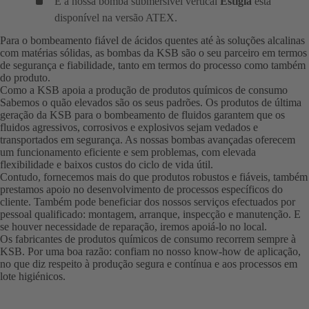
E a nossa bomba submersível vertical
Estigia
está
disponível na versão ATEX.
Para o bombeamento fiável de ácidos quentes até às soluções alcalinas
com matérias sólidas, as bombas da KSB são o seu parceiro em termos
de segurança e fiabilidade, tanto em termos do processo como também
do produto.
Como a KSB apoia a produção de produtos químicos de consumo
Sabemos o quão elevados são os seus padrões. Os produtos de última
geração da KSB para o bombeamento de fluidos garantem que os
fluidos agressivos, corrosivos e explosivos sejam vedados e
transportados em segurança. As nossas bombas avançadas oferecem
um funcionamento eficiente e sem problemas, com elevada
flexibilidade e baixos custos do ciclo de vida útil.
Contudo, fornecemos mais do que produtos robustos e fiáveis, também
prestamos apoio no desenvolvimento de processos específicos do
cliente. Também pode beneficiar dos nossos serviços efectuados por
pessoal qualificado: montagem, arranque, inspecção e manutenção. E
se houver necessidade de reparação, iremos apoiá-lo no local.
Os fabricantes de produtos químicos de consumo recorrem sempre à
KSB. Por uma boa razão: confiam no nosso know-how de aplicação,
no que diz respeito à produção segura e contínua e aos processos em
lote higiénicos.