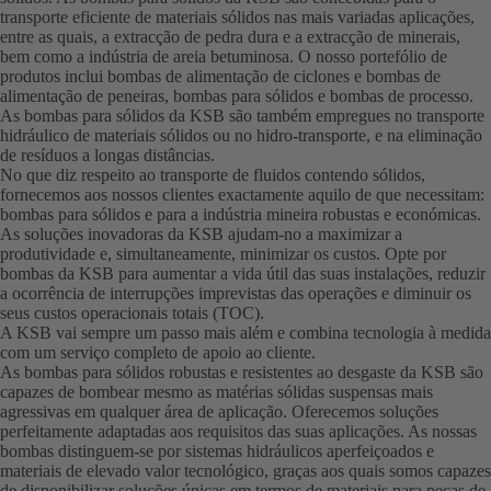
transporte eficiente de materiais sólidos nas mais variadas aplicações,
entre as quais, a extracção de pedra dura e a extracção de minerais,
bem como a indústria de areia betuminosa. O nosso portefólio de
produtos inclui bombas de alimentação de ciclones e bombas de
alimentação de peneiras, bombas para sólidos e bombas de processo.
As bombas para sólidos da KSB são também empregues no transporte
hidráulico de materiais sólidos ou no hidro-transporte, e na eliminação
de resíduos a longas distâncias.
No que diz respeito ao transporte de fluidos contendo sólidos,
fornecemos aos nossos clientes exactamente aquilo de que necessitam:
bombas para sólidos e para a indústria mineira robustas e económicas.
As soluções inovadoras da KSB ajudam-no a maximizar a
produtividade e, simultaneamente, minimizar os custos. Opte por
bombas da KSB para aumentar a vida útil das suas instalações, reduzir
a ocorrência de interrupções imprevistas das operações e diminuir os
seus custos operacionais totais (TOC).
A KSB vai sempre um passo mais além e combina tecnologia à medida
com um serviço completo de apoio ao cliente.
As bombas para sólidos robustas e resistentes ao desgaste da KSB são
capazes de bombear mesmo as matérias sólidas suspensas mais
agressivas em qualquer área de aplicação. Oferecemos soluções
perfeitamente adaptadas aos requisitos das suas aplicações. As nossas
bombas distinguem-se por sistemas hidráulicos aperfeiçoados e
materiais de elevado valor tecnológico, graças aos quais somos capazes
de disponibilizar soluções únicas em termos de materiais para peças de