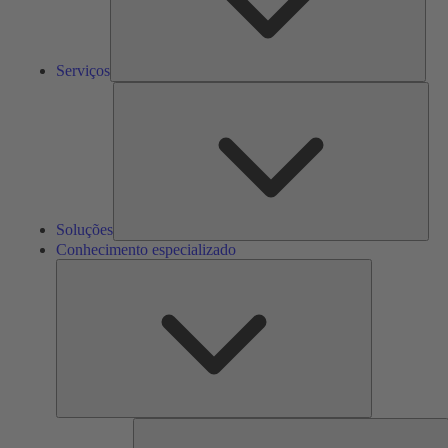
Serviços
Solu
Soluções
Conhecimento especializado
Conhecimento
especializado
F