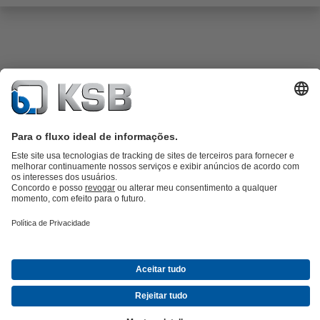
Catálogo de produtos
KSB SupremeServ: peças sobressalentes
KSB
SupremeServ: assistência premium para bombas e válvulas
Carrinho
de compras
Ferramentas
Águas Residuais
Abastecimento de Água
Indústria
Tecnologia de
edifícios
Energias Renováveis
Sobre a KSB
Eventos
Imprensa
Carreiras
Redes Sociais
Contacto
© KSB Bombas E Valvulas (Angola), LDA