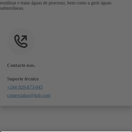
reutilizar e tratar águas de processo, bem como a gerir águas
subterrâneas.
Contacte-nos.
Suporte técnico
+244 929-873-045
comercialao@ksb.com