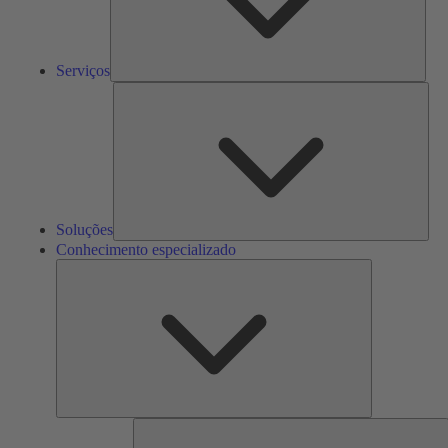
Serviços
Solu
Soluções
Conhecimento especializado
Conhecimento
especializado
F