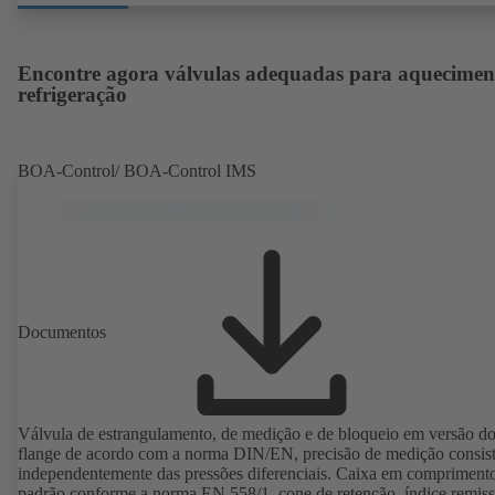
em conformidade com a norma IEC 60072, substâncias de revestime
em conformidade com a norma DIN V 42673 (07-2011). Versão co
protecção antideflagrante disponível. Muito além dos requisitos de
eficiência das directivas ErP.
Encontre agora válvulas adequadas para aquecimen
refrigeração
BOA-Control/ BOA‑Control IMS
Documentos
Válvula de estrangulamento, de medição e de bloqueio em versão d
flange de acordo com a norma DIN/EN, precisão de medição consist
independentemente das pressões diferenciais. Caixa em comprimento
padrão conforme a norma EN 558/1, cone de retenção, índice remis