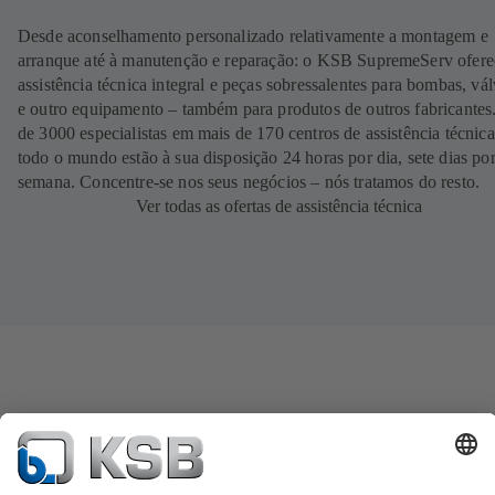
Desde aconselhamento personalizado relativamente a montagem e
arranque até à manutenção e reparação: o KSB SupremeServ ofere
assistência técnica integral e peças sobressalentes para bombas, vál
e outro equipamento – também para produtos de outros fabricantes
de 3000 especialistas em mais de 170 centros de assistência técnic
todo o mundo estão à sua disposição 24 horas por dia, sete dias po
semana. Concentre-se nos seus negócios – nós tratamos do resto.
Ver todas as ofertas de assistência técnica