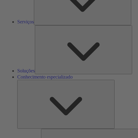
Serviços
Solu
Soluções
Conhecimento especializado
Conhecimento
especializado
F