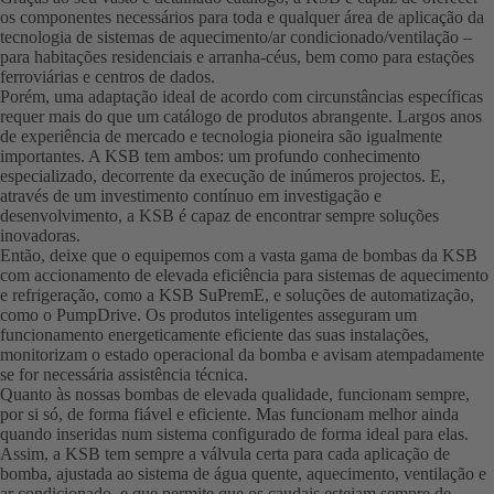
os componentes necessários para toda e qualquer área de aplicação da
tecnologia de sistemas de aquecimento/ar condicionado/ventilação –
para habitações residenciais e arranha-céus, bem como para estações
ferroviárias e centros de dados.
Porém, uma adaptação ideal de acordo com circunstâncias específicas
requer mais do que um catálogo de produtos abrangente. Largos anos
de experiência de mercado e tecnologia pioneira são igualmente
importantes. A KSB tem ambos: um profundo conhecimento
especializado, decorrente da execução de inúmeros projectos. E,
através de um investimento contínuo em investigação e
desenvolvimento, a KSB é capaz de encontrar sempre soluções
inovadoras.
Então, deixe que o equipemos com a vasta gama de bombas da KSB
com accionamento de elevada eficiência para sistemas de aquecimento
e refrigeração, como a KSB SuPremE, e soluções de automatização,
como o PumpDrive. Os produtos inteligentes asseguram um
funcionamento energeticamente eficiente das suas instalações,
monitorizam o estado operacional da bomba e avisam atempadamente
se for necessária assistência técnica.
Quanto às nossas bombas de elevada qualidade, funcionam sempre,
por si só, de forma fiável e eficiente. Mas funcionam melhor ainda
quando inseridas num sistema configurado de forma ideal para elas.
Assim, a KSB tem sempre a válvula certa para cada aplicação de
bomba, ajustada ao sistema de água quente, aquecimento, ventilação e
ar condicionado, e que permite que os caudais estejam sempre de