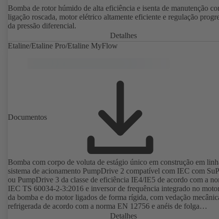
Bomba de rotor húmido de alta eficiência e isenta de manutenção c
ligação roscada, motor elétrico altamente eficiente e regulação progr
da pressão diferencial.
Detalhes
Etaline/Etaline Pro/Etaline MyFlow
Documentos
Bomba com corpo de voluta de estágio único em construção em lin
sistema de acionamento PumpDrive 2 compatível com IEC com Su
ou PumpDrive 3 da classe de eficiência IE4/IE5 de acordo com a n
IEC TS 60034-2-3:2016 e inversor de frequência integrado no motor
da bomba e do motor ligados de forma rígida, com vedação mecânic
refrigerada de acordo com a norma EN 12756 e anéis de folga
substituíveis. Lanterna de propulsão em ferro fundido. Pontos de fix
Detalhes