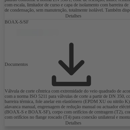
com escala, limitador de curso e capa de isolamento com barreira de
de condensação, sem manutenção, totalmente isolável. Também disp
como versão para água potável com revestimento sintético electrostá
Detalhes
certificada pela DVGW (EKB). Com sensor ultra-sónico integrado, sem
BOAX-S/SF
contacto com o fluido. Monitorização estacionária com BOATRON
MOD (24V AC/DC, Modbus) do sentido do fluxo, do fluxo volumét
da temperatura, e registo opcional da temperatura de avanço e recuo, bem
como da potência e quantidade de calor. Medição móvel da direcção
fluxo, do fluxo volumétrico e da temperatura através do computador
medição BOATRONIC 100 (bateria).
Documentos
Válvula de corte cêntrica com extremidade do veio quadrado de aco
com a norma ISO 5211 para válvulas de corte a partir de DN 350, 
barreira térmica, fole anelar em elastómero (EPDM XU ou nitrilo K
alavanca manual, engrenagem de redução manual ou actuador eléctr
(BOAX-S e BOAX-SF), corpo com orifícios de centragem (T2), co
com orifícios no flange roscado (T4) para conexão unilateral e mon
como válvula final, disco de válvula em aço inoxidável 1.4308, liga
Detalhes
conforme a EN.