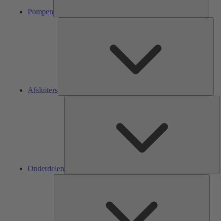
Pompen
Afsl
Afsluiters
O
Onderdelen
Serv