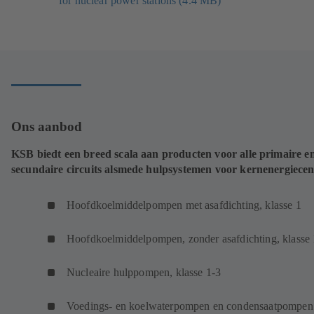
for nuclear power stations (4.4 MB)
in
een
nieuw
tabblad)
Ons aanbod
KSB biedt een breed scala aan producten voor alle primaire e
secundaire circuits alsmede hulpsystemen voor kernenergiecen
Hoofdkoelmiddelpompen met asafdichting, klasse 1
Hoofdkoelmiddelpompen, zonder asafdichting, klasse 
Nucleaire hulppompen, klasse 1-3
Voedings- en koelwaterpompen en condensaatpompen