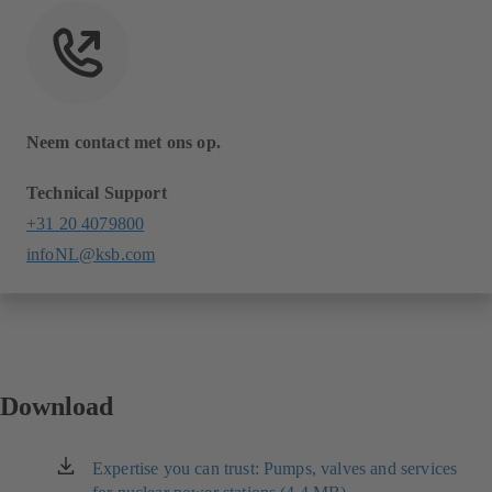
Neem contact met ons op.
Technical Support
+31 20 4079800
infoNL@ksb.com
Download
Expertise you can trust: Pumps, valves and services
(opent