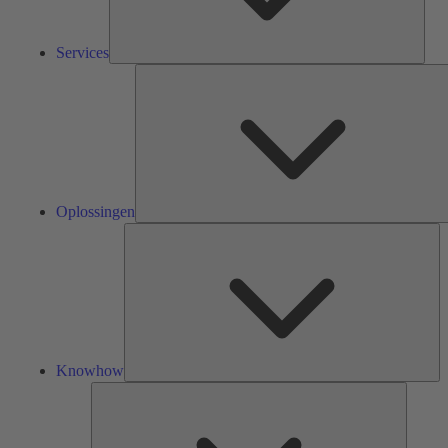
Services
Oplossingen
Kn
Knowhow
Tools