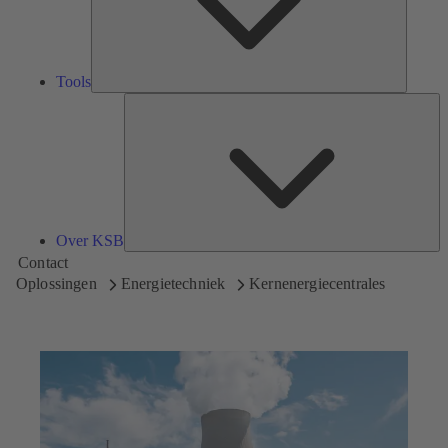
Tools
Ov
K
Over KSB
Contact
Oplossingen
Energietechniek
Kernenergiecentrales