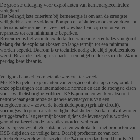
De grootste uitdaging voor exploitanten van kernenergiecentrales:
veiligheid
Het belangrijkste criterium bij kernenergie is om aan de strengste
veiligheidseisen te voldoen. Pompen en afsluiters moeten voldoen aan
internationale normen en zeer betrouwbaarheid zijn om uitval en
reparaties tot een minimum te beperken.
Bovendien is het voor de exploitanten van energiecentrales van groot
belang dat de exploitatiekosten op lange termijn tot een minimum
worden beperkt. Daarom is er techniek nodig die altijd probleemloos
werkt. Bijzonder belangrijk daarbij: een uitgebreide service die 24 uur
per dag bereikbaar is.
Veiligheid dankzij competentie – overal ter wereld
Met KSB spelen exploitanten van energiecentrales op zeker, omdat
onze oplossingen aan internationale normen en aan de strengste eisen
voor kwaliteitsborging voldoen. KSB-producten werken absoluut
betrouwbaar gedurende de gehele levenscyclus van een
energiecentrale – zowel de koelmiddelpomp (primair circuit),
voedingswaterpomp als de veiligheidsafsluiters. Zo kan uitval worden
teruggebracht, langetermijnkosten tijdens de levenscyclus worden
geminimaliseerd en de prestaties worden verhoogd.
Zelfs bij een eventuele stilstand zitten exploitanten met producten van
KSB altijd aan de veilige kant. Daarbij profiteren ze van een
uitgebreide wereldwijde service die 24 uur per dag bereikbaar is. Al