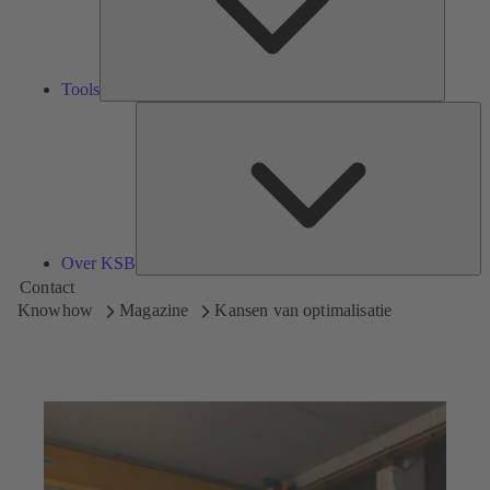
Tools
Ov
K
Over KSB
Contact
Knowhow
Magazine
Kansen van optimalisatie