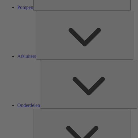
Pompen
Afsl
Afsluiters
O
Onderdelen
Serv