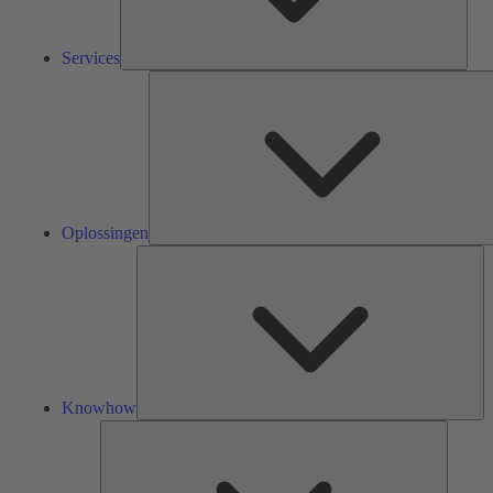
Services
Oplossingen
Kn
Knowhow
Tools