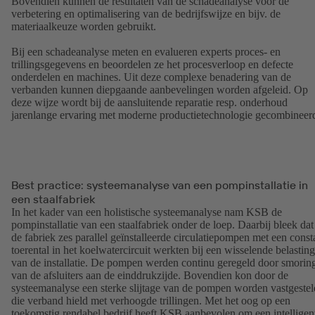
Bovendien kunnen de resultaten van de schadeanalyse voor de
verbetering en optimalisering van de bedrijfswijze en bijv. de
materiaalkeuze worden gebruikt.
Bij een schadeanalyse meten en evalueren experts proces- en
trillingsgegevens en beoordelen ze het procesverloop en defecte
onderdelen en machines. Uit deze complexe benadering van de
verbanden kunnen diepgaande aanbevelingen worden afgeleid. Op
deze wijze wordt bij de aansluitende reparatie resp. onderhoud
jarenlange ervaring met moderne productietechnologie gecombineer
Best practice: systeemanalyse van een pompinstallatie in
een staalfabriek
In het kader van een holistische systeemanalyse nam KSB de
pompinstallatie van een staalfabriek onder de loep. Daarbij bleek dat
de fabriek zes parallel geïnstalleerde circulatiepompen met een const
toerental in het koelwatercircuit werkten bij een wisselende belasting
van de installatie. De pompen werden continu geregeld door smorin
van de afsluiters aan de einddrukzijde. Bovendien kon door de
systeemanalyse een sterke slijtage van de pompen worden vastgestel
die verband hield met verhoogde trillingen. Met het oog op een
toekomstig rendabel bedrijf heeft KSB aanbevolen om een intelligen