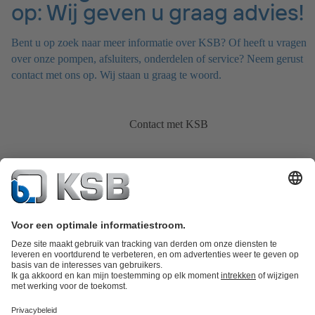
op: Wij geven u graag advies!
Bent u op zoek naar meer informatie over KSB? Of heeft u vragen
over onze pompen, afsluiters, onderdelen of service? Neem gerust
contact met ons op. Wij staan u graag te woord.
Contact met KSB
Productcatalogus
KSB SupremeServ: Spare Parts
KSB SupremeServ:
premium service voor pompen en