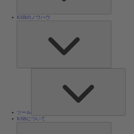
ン
KSBのノウハウ
KSB
の
ノ
ウ
ハ
ウ
ツ
ー
ル
ツール
KSBについて
KSB
に