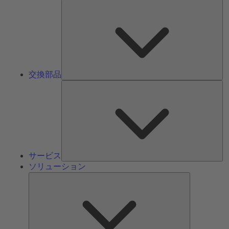
交
換
部
品
交換部品
サ
ー
ビ
ス
サービス
ソリューション
ソ
リ
ュ
ー
シ
ョ