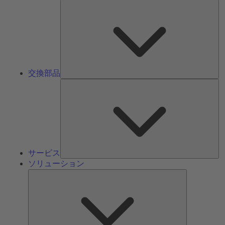
交
換
部
品
交換部品
サ
ー
ビ
ス
サービス
ソリューション
ソ
リ
ュ
ー
シ
ョ