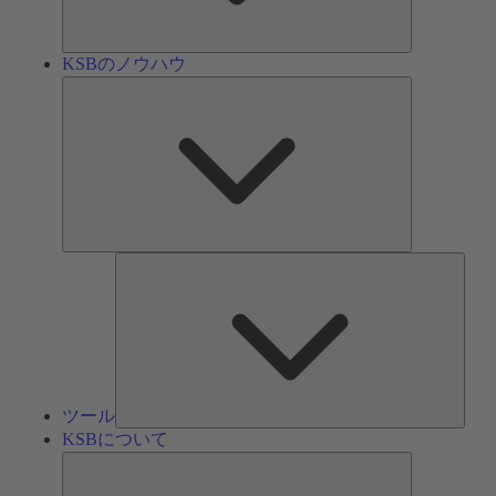
ン
KSBのノウハウ
KSB
の
ノ
ウ
ハ
ウ
ツ
ー
ル
ツール
KSBについて
KSB
に