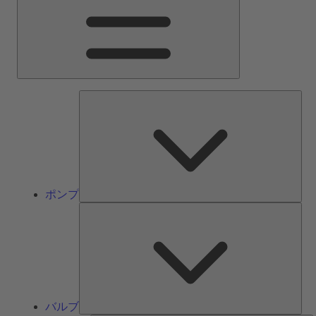
ン
メ
ニ
ュ
ー
ポ
ン
プ
ポンプ
バ
ル
ブ
バルブ