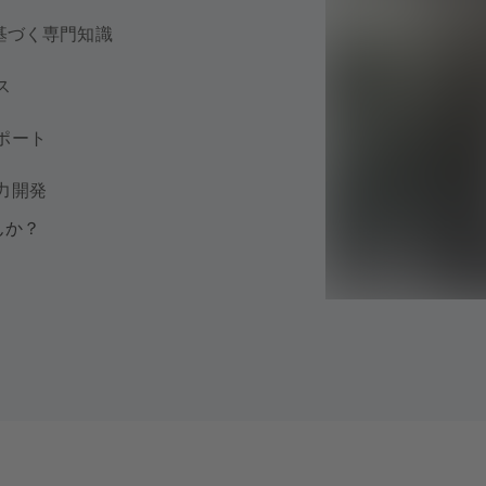
基づく専門知識
ス
ポート
力開発
んか？