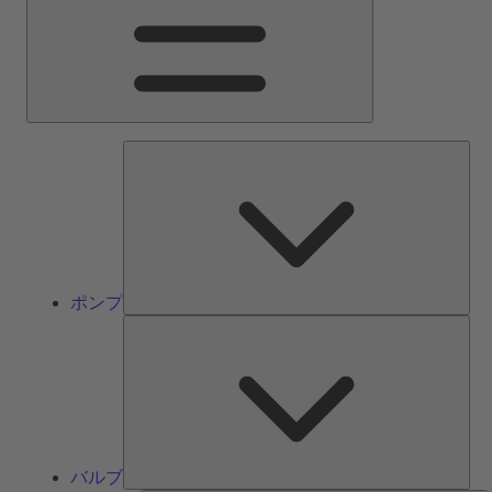
ン
メ
ニ
ュ
ー
ポ
ン
プ
ポンプ
バ
ル
ブ
バルブ