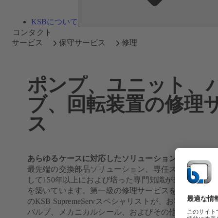
KSBについて
コンタクト
サービス
保守サービス
修理
ポンプ、ユニット、
ブ、回転装置の修理
ス
あらゆるケースに対応したソリューション：KSB Suprem
最先端の交換部品ソリューション、専任スタッフによ
して150年以上におよび培った専門知識が当社の修理
を築いています。第一級の修理サービスをワンストッ
のKSB SupremeServスペシャリストが、お客様のポ
バルブ、メカニカルシール、およびその他の回転機器