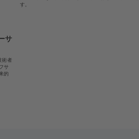
す。
ーサ
門技術者
フサ
来的