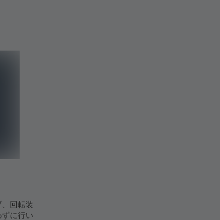
ブ、回転装
わずに行い