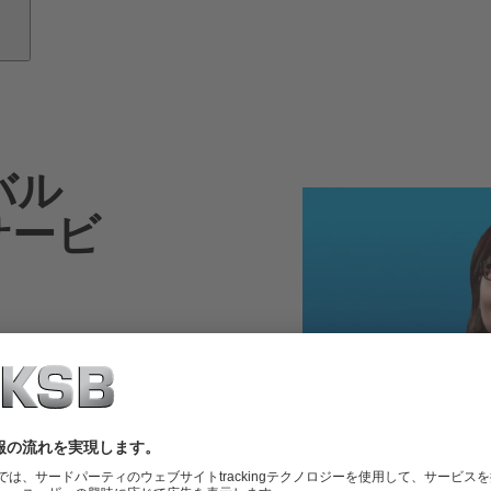
バル
サービ
eServ
るサポート、そ
サービスの基盤
プで提供：当社
ンプ、モーター、
を修理いたしま