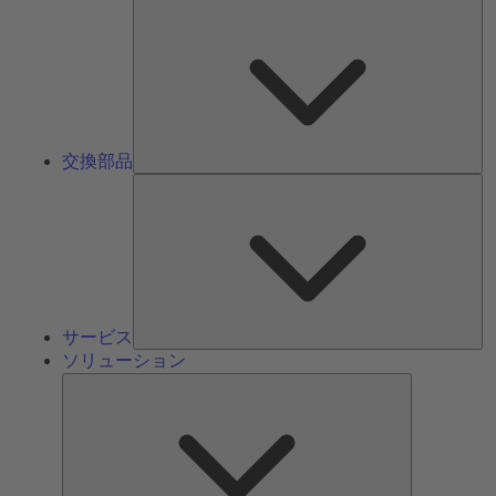
交
換
部
品
交換部品
サ
ー
ビ
ス
サービス
ソリューション
ソ
リ
ュ
ー
シ
ョ