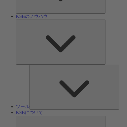
ン
KSBのノウハウ
KSB
の
ノ
ウ
ハ
ウ
ツ
ー
ル
ツール
KSBについて
KSB
に