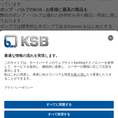
っています。
ポンプ・バルブのKSB : お客様に最高の製品を
弊社のポンプ・バルブは優れた効率性を持ち幅広い用途に適し
ております。
ポンプでは標準的な水ポンプであるEtanorm をはじめとする
数々のシリーズを設けております。
弊社の製品はその卓越した技術により長年にわたる安定した運
転を実現し全世界の産業界に貢献しております。
信頼のサービス
弊社は全世界に数々の工場・サービス拠点を持ち信頼されるサ
ービスを提供しております。
各拠点のサービス員が幅広い知識と経験を基にお客様の御要望
にお応えします。
現場での機器診断の他、修理、検査、試運転などもお任せくだ
さい。
また交換部品も迅速に御用意致します。
交換部品の概要
サービスの概要
ツール
廃水技術
水技術
産業技術
建築物管理
エネルギー技術
会社
イベント
プレス
ソーシャルメディア