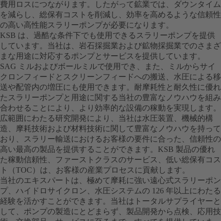
費用ロスにつながります。したがって鉱業では、ダウンタイム
を減らし、総保有コストを削減し、効率を高めるような信頼性
の高い高性能スラリーポンプが必要になります。
KSB は、過酷な条件下でも使用できるスラリーポンプを提供
しています。当社は、岩石採掘業および鉱物採掘業でのさまざ
まな用途に対応するポンプとサービスを提供しています。
SAG ミルおよびボールミルで使用でき、また、ミルからサイ
クロンフィードとスクリーンフィードへの搬送、水圧による移
送や配管内の増圧にも使用できます。耐摩耗性と耐久性に優れ
たスラリーポンプと用途に関する当社の豊富なノウハウを組み
合わせることにより、より効率的な設備の稼動を実現します。
広範囲にわたる研究開発により、当社は水圧装置、機械的構
造、摩耗技術および材料技術に関して豊富なノウハウを持って
おり、スラリー輸送におけるお客様の要件に合った、信頼性の
高い最高の製品を提供することができます。KSB 製品の優れ
た稼動信頼性、ファーストクラスのサービス、低い総保有コス
ト（TOC）は、お客様の産業プロセスに貢献します。
当社のエキスパートは、極めて摩耗に強い遠心式スラリーポン
プ、ハイドロサイクロン、水圧システムの 126 年以上にわたる
経験を活かすことができます。当社はトータルサプライヤーと
して、ポンプの製造にとどまらず、製品開発から点検、応用技