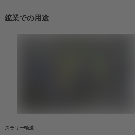
ま
で
す）
開
き
鉱業での用途
ま
す）
スラリー輸送