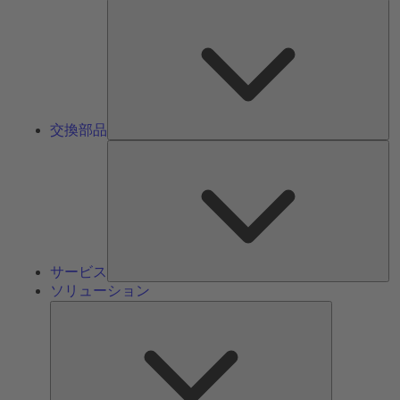
交
換
部
品
交換部品
サ
ー
ビ
ス
サービス
ソリューション
ソ
リ
ュ
ー
シ
ョ