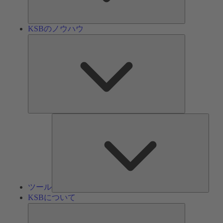
ン
KSBのノウハウ
KSB
の
ノ
ウ
ハ
ウ
ツ
ー
ル
ツール
KSBについて
KSB
に