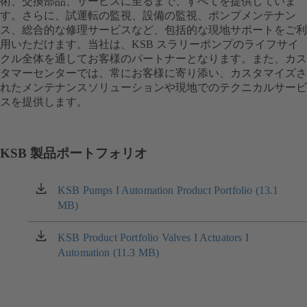
術、交換部品、サービスに至るまで、すべてを提供していま
す。さらに、試運転の監視、設備の監視、ポンプメンテナン
ス、総合的な修理サービスなど、包括的な現地サポートをご利
用いただけます。当社は、KSB スラリーポンプのライフサイ
クル全体を通してお客様のパートナーとなります。また、カス
タマーセンターでは、常にお客様に寄り添い、カスタマイズさ
れたメンテナンスソリューションや現地でのテクニカルサービ
スを提供します。
KSB 製品ポートフォリオ
KSB Pumps I Automation Product Portfolio (13.1
（新
MB)
し
い
タ
KSB Product Portfolio Valves I Actuators I
（新
ブ
Automation (11.3 MB)
し
で
い
開
タ
き
ブ