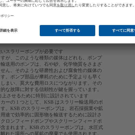
強いスラリーポンプが必要です
ますが、このような種類の媒体はどれも、ポンプ
ー輸送用のポンプは、石や砂、化学物質をさまざ
ません。そのような研磨性および腐食性の媒体の
ます。ポンプ部品が摩耗のために予定よりも早く
てしまい、莫大な費用ロスにつながります。その
対的な故障に対する信頼性が鍵を握っています。
を向上させるために特別に設計されています
ーの 1 つとして、KSB はスラリー輸送用のポ
す。KSB のスラリーポンプは、岩石採掘業や鉱
な用途で効率的に固形物を輸送するために設計さ
イクロンフィードポンプやスクリーンフィードポ
含まれます。KSB のスラリーポンプは、水圧式
く離れた場所への尾鉱の廃棄でも使用されます。