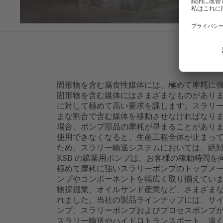
固形物を含む腐食性媒体には、極めて摩耗に
固形物を含む媒体にはさまざまなものがあり
に対して極めて高い要求を課します。スラリ
まな割合で含む媒体を移動させなければなり
場合、ポンプ部品の摩耗が早まることがあり
使用できなくなると、生産工程全体が止まっ
ため、スラリー輸送システムにおいては、絶
KSB の鉱業用ポンプは、お客様の稼動時間
極めて摩耗に強いスラリーポンプのトップメーカ
ンプやコンポーネントを幅広く取り揃えていま
物採掘業、オイルサンド産業など、さまざま
れました。当社の製品ラインナップには、サ
ンプ、スラリーポンプおよびプロセスポンプが
スラリー輸送やハイドロトランスポート、遠