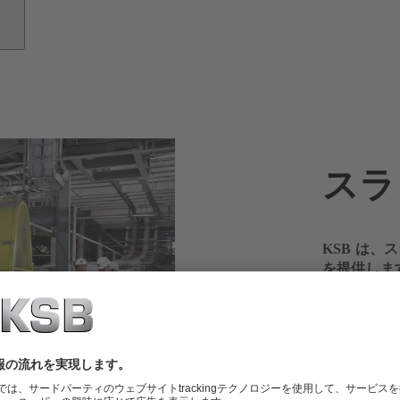
スラ
KSB は
を提供しま
鉱業におけ
ンプが必要
く進め、コ
します。