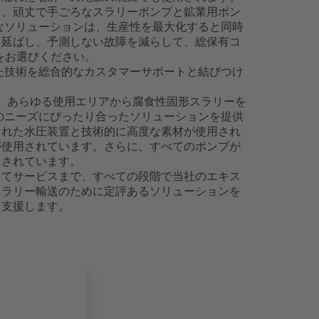
る、頑丈で手ごろなスラリーポンプと鉱業用ポン
的なソリューションは、生産性を最大化すると同時
を延ばし、予測しない故障を減らして、総保有コ
プをお選びください。
れた技術を総合的なカスタマーサポートと結びつけ
は、あらゆる使用エリアから腐食性固形スラリーを
用のニーズにぴったり合ったソリューションを提供
された水圧装置と技術的に高度な素材が使用され
が使用されています。さらに、すべてのポンプが
トされています。
してサービスまで、すべての段階で当社のエキス
スラリー輸送のために定評あるソリューションを
て支援します。