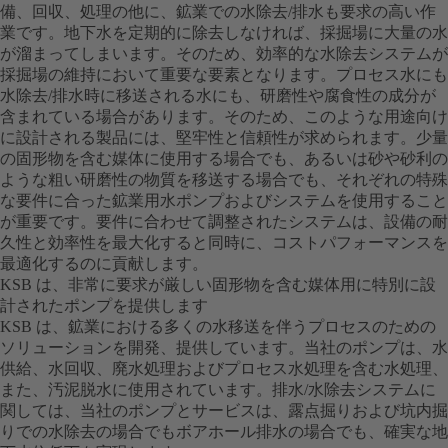
備、回収、処理の他に、鉱業での水除去/排水も要求の高い作
業です。地下水を定期的に除去しなければ、採掘場に大量の水
が溜まってしまいます。そのため、効率的な水除去システムが
採掘場の維持において重要な要素となります。プロセス水にも
水除去/排水時に移送される水にも、研磨性や腐食性の成分が
含まれている場合があります。そのため、このような用途向け
に設計される製品には、堅牢性と信頼性が求められます。少量
の固形物を含む媒体に使用する場合でも、あるいは砂や砂利の
ような粗い研磨性の物質を移送する場合でも、それぞれの特殊
な要件に合った鉱業用水ポンプおよびシステムを使用すること
が重要です。要件に合わせて調整されたシステムは、設備の耐
久性と効率性を最大化すると同時に、コストパフォーマンスを
最適化するのに貢献します。
KSB は、非常に要求が厳しい固形物を含む媒体用に特別に設
計されたポンプを提供します
KSB は、鉱業における多くの水移送を伴うプロセスのための
ソリューションを開発、提供しています。当社のポンプは、水
供給、水回収、廃水処理およびプロセス水処理を含む水処理、
また、汚泥脱水に使用されています。排水/水除去システムに
関しては、当社のポンプとサービスは、露点掘りおよび坑内掘
りでの水除去の場合でもボアホール排水の場合でも、確実な地