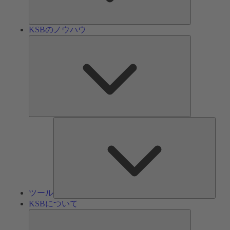
ン
KSBのノウハウ
KSB
の
ノ
ウ
ハ
ウ
ツ
ー
ル
ツール
KSBについて
KSB
に