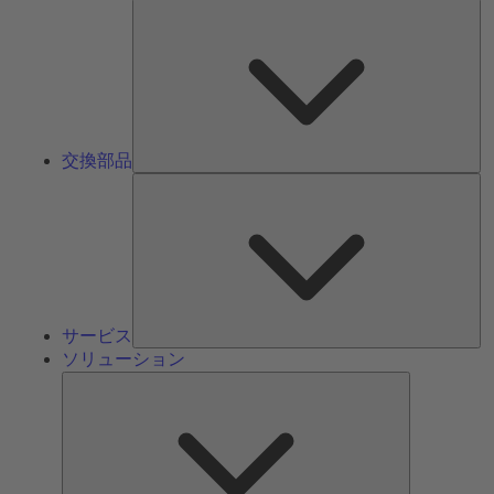
交
換
部
品
交換部品
サ
ー
ビ
ス
サービス
ソリューション
ソ
リ
ュ
ー
シ
ョ