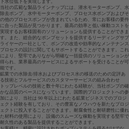
下水位低下を実現します。
当社の広範な製品ラインナップには、潜水モーターポンプ、水
除去ポンプ、水中モーターポンプ、プロセス水ポンプおよびそ
の他のプロセスポンプが含まれているため、常にお客様の要件
に合った製品が見つかります。最高の効率と低い稼動コストを
実現するお客様固有のソリューションも提供することができま
す。また、総合的なポンプセットを提供するリーディングサプ
ライヤーの一社として、ポンプの改造や効率的なメンテナンス
プロセスの設計に関してもサポートすることができます。これ
により、堅牢でありながら明確な一括提供のソリューションが
得られ、業界最高のサービスによるサポートを受けることが可
能です。
鉱業での水除去/排水およびプロセス水の移送のための定評あ
る技術とフルサービスのカスタマーサービスの組み合わせ
トップレベルの技術と数十年にわたる経験が、当社ポンプの確
かな品質のベースになっています。国際的プロジェクトへの参
加により、当社は 90 年以上にわたる鉱業ビジネスでのプロジ
ェクト経験を有しており、その豊富なノウハウを新たなプロジ
ェクトに投入することができます。耐腐食性と耐研磨性に優れ
た材料の使用により、設備のスムーズな稼動を実現する堅牢で
耐久性のある製品を提供することができます。
お客様は、精密に設計されたポンプシステムを得るだけでな