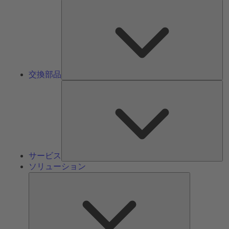
交
換
部
品
交換部品
サ
ー
ビ
ス
サービス
ソリューション
ソ
リ
ュ
ー
シ
ョ