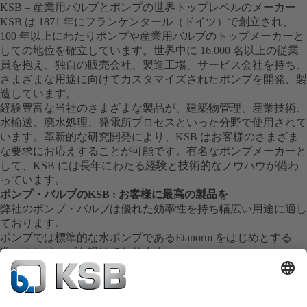
KSB – 産業用バルブとポンプの世界トップレベルのメーカー
KSB は 1871 年にフランケンタール（ドイツ）で創立され、
100 年以上にわたりポンプや産業用バルブのトップメーカーと
しての地位を確立しています。世界中に 16.000 名以上の従業
員を抱え、独自の販売会社、製造工場、サービス会社を持ち、
さまざまな用途に向けてカスタマイズされたポンプを開発、製
造しています。
経験豊富な当社のさまざまな製品が、建築物管理、産業技術、
水輸送、廃水処理、発電所プロセスといった分野で使用されて
います。革新的な研究開発により、KSB はお客様のさまざま
な要求にお応えすることが可能です。有名なポンプメーカーと
して、KSB には長年にわたる経験と技術的なノウハウが備わ
っています。
ポンプ・バルブのKSB : お客様に最高の製品を
弊社のポンプ・バルブは優れた効率性を持ち幅広い用途に適し
ております。
ポンプでは標準的な水ポンプであるEtanorm をはじめとする
数々のシリーズを設けております。
弊社の製品はその卓越した技術により長年にわたる安定した運
転を実現し全世界の産業界に貢献しております。
信頼のサービス