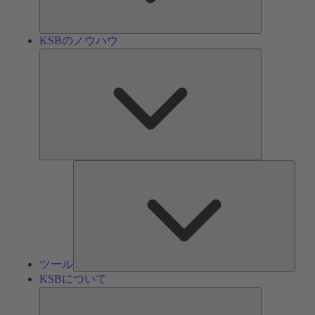
ン
KSBのノウハウ
KSB
の
ノ
ウ
ハ
ウ
ツ
ー
ル
ツール
KSBについて
KSB
に