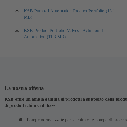
KSB Pumps I Automation Product Portfolio (13.1
(si
MB)
apre
in
una
KSB Product Portfolio Valves I Actuators I
(si
nuova
Automation (11.3 MB)
apre
scheda)
in
una
nuova
scheda)
La nostra offerta
KSB offre un'ampia gamma di prodotti a supporto della prod
di prodotti chimici di base:
Pompe normalizzate per la chimica e pompe di proces