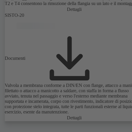
T2 e T4 consentono la rimozione della flangia su un lato e il montag
come valvola finale con controflangia. Collegamenti secondo EN,
Dettagli
e JIS.
SISTO-20
Documenti
Valvola a membrana conforme a DIN/EN con flange, attacco a mani
filettato o attacco a manicotto a saldare, con staffa in forma a flusso
avviato, tenuta nel passaggio e verso l'esterno mediante membrana
supportata e incamerata, corpo con rivestimento, indicatore di posizi
con protezione stelo integrata, tutte le parti funzionali esterne al liqui
esercizio, esente da manutenzione.
Dettagli