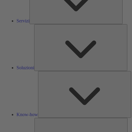
Servizi
Solu
Soluzioni
K
h
Know-how
Str