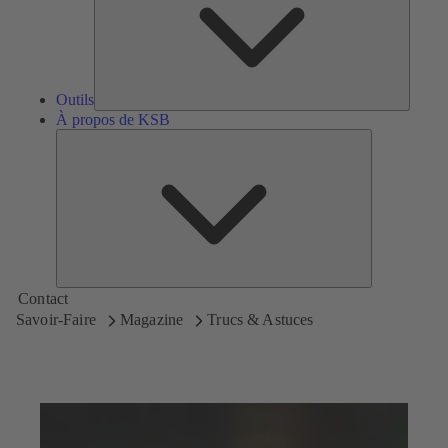
Outils
À propos de KSB
À
propos
de
KSB
Contact
Savoir-Faire
Magazine
Trucs & Astuces