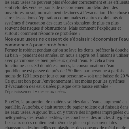
les eaux usées ne peuvent plus s’écouler correctement et les effluents
sont refoulés vers les points de raccordement ou débordent des
ouvertures au sol, normalement destinées à l’évacuation. Une chose 
sûre : les stations d’épuration communales et autres exploitants de
systèmes d’évacuation des eaux usées signalent de plus en plus
souvent des risques d’obstructions. Mais comment l’expliquer et
surtout : comment résoudre ce problème ?
Nos eaux usées ne cessent de s’épaissir : économiser l’eau
commence à poser problème.
Fermer le robinet pendant qu’on se lave les dents, préférer la douche
au bain – pendant des années, on nous a appris (et à raison) à utiliser
avec parcimonie ce bien précieux qu’est l’eau. Et cela a bien
fonctionné : ces 30 dernières années, la consommation d’eau
quotidienne est passée de près de 150 litres par personne à parfois
moins de 120 litres par jour et par personne – soit une baisse de 20 %
Ce qui est bon pour l’environnement l’est moins pour les systèmes
d’évacuation des eaux usées puisque cette baisse entraîne «
l’épaississement » des eaux usées.
En effet, la proportion de matières solides dans l’eau a augmenté en
parallèle. Autrefois, c’était surtout du papier toilette qui finissait dans
les eaux usées. Aujourd’hui, on y trouve des lingettes imprégnées ou
nettoyantes, des résidus textiles, des couches et des articles d’hygièn
Les eaux usées contiennent même de plus en plus souvent des
chaussures, des bouteilles en plastique, des copeaux de métal ou de