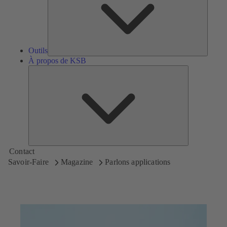
Outils
À propos de KSB
À
propos
de
KSB
Contact
Savoir-Faire
Magazine
Parlons applications