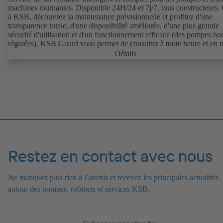
machines tournantes. Disponible 24H/24 et 7j/7, tous constructeurs.
à KSB, découvrez la maintenance prévisionnelle et profitez d'une
transparence totale, d'une disponibilité améliorée, d'une plus grande
sécurité d'utilisation et d'un fonctionnement efficace (des pompes no
régulées). KSB Guard vous permet de consulter à toute heure et en t
lieu des données de fonctionnement importantes telles que les vibrati
Détails
température, les heures de fonctionnement et l'état de charge (des p
non régulées). En outre, pour tout écart par rapport au fonctionneme
normal, une notification sera immédiatement envoyée via le portail 
KSB Guard / l'application. Les experts du centre de surveillance K
apporteront également leur assistance lors de l'analyse des causes.
Restez en contact avec nous
Ne manquez plus rien à l’avenir et recevez les principales actualités
autour des pompes, robinets et services KSB.