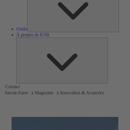
Outils
À propos de KSB
À
propos
de
KSB
Contact
Savoir-Faire
Magazine
Innovation & Avancées