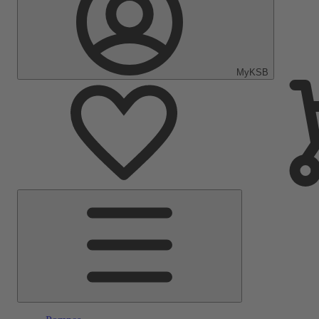
MyKSB
Menu
principal