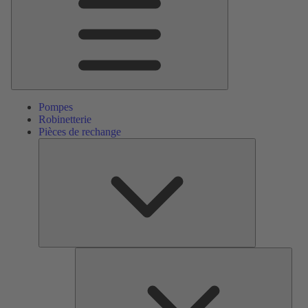
Pompes
Robinetterie
Pièces de rechange
Pièces
de
rechange
Serv