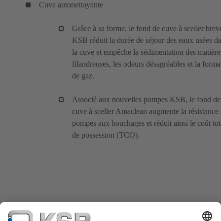
Cuve autonettoyante
Grâce à sa forme, le fond de cuve à sceller brev
KSB réduit la durée de séjour des eaux usées d
la cuve et empêche la sédimentation des matière
filandreuses, les odeurs désagréables et la forma
de gaz.
Associé aux nouvelles pompes KSB, le fond de
cuve à sceller Amaclean augmente la résistance
pompes aux bouchages et réduit ainsi le coût tot
de possession (TCO).