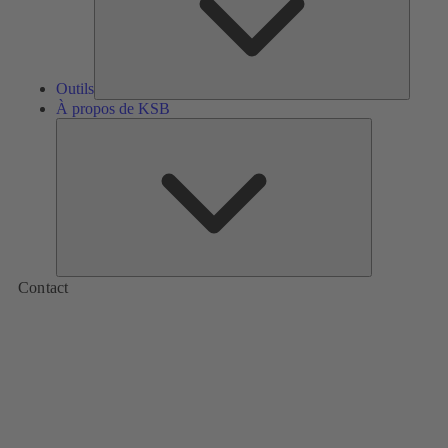
Outils
À propos de KSB
À
propos
de
KSB
Contact