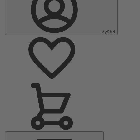
MyKSB
Menu
principal