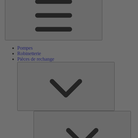
Pompes
Robinetterie
Pièces de rechange
Pièces
de
rechange
Serv