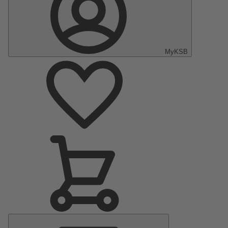
MyKSB
Menu
principal