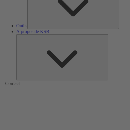
Outils
À propos de KSB
À
propos
de
KSB
Contact