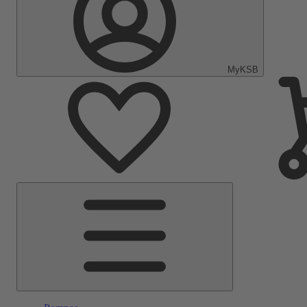
MyKSB
Menu
principal