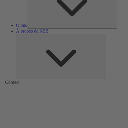
Outils
À propos de KSB
À
propos
de
KSB
Contact