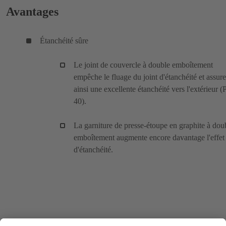
Avantages
Étanchéité sûre
Le joint de couvercle à double emboîtement
empêche le fluage du joint d'étanchéité et assure
ainsi une excellente étanchéité vers l'extérieur 
40).
La garniture de presse-étoupe en graphite à dou
emboîtement augmente encore davantage l'effet
d'étanchéité.