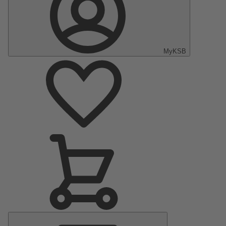
MyKSB
Menu
principal