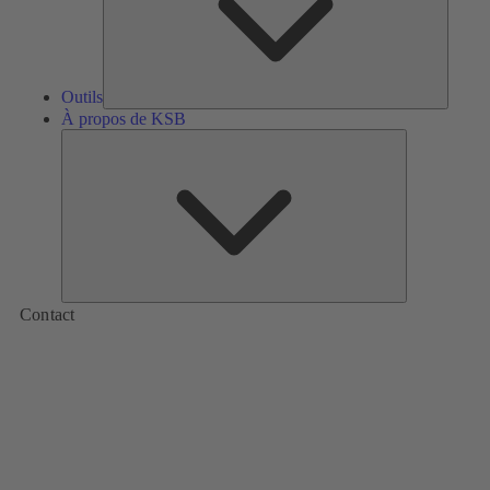
Outils
À propos de KSB
À
propos
de
KSB
Contact