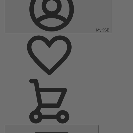
MyKSB
Menu
principal