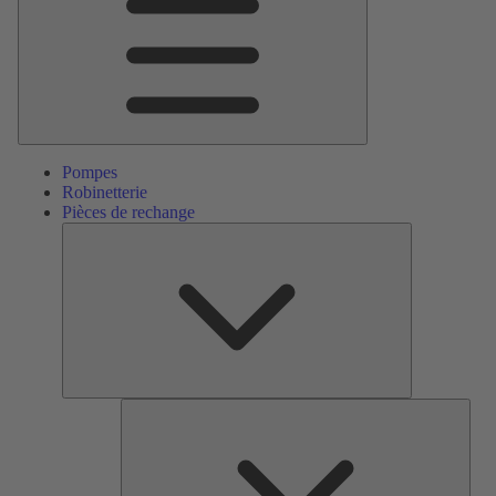
Pompes
Robinetterie
Pièces de rechange
Pièces
de
rechange
Serv