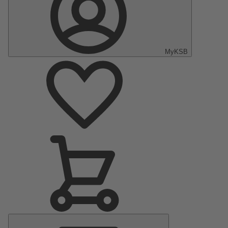
MyKSB
Menu
principal