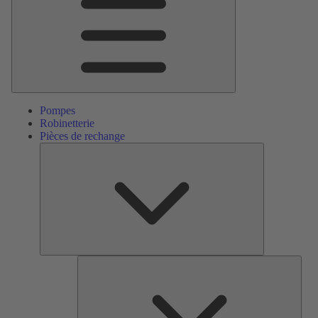
Pompes
Robinetterie
Pièces de rechange
Pièces
de
rechange
Serv