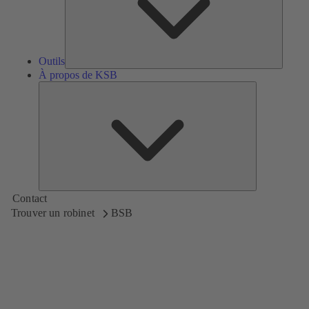
Outils
À propos de KSB
À
propos
de
KSB
Contact
Trouver un robinet
BSB