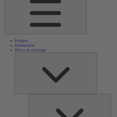
Pompes
Robinetterie
Pièces de rechange
Pièces
de
rechange
Serv