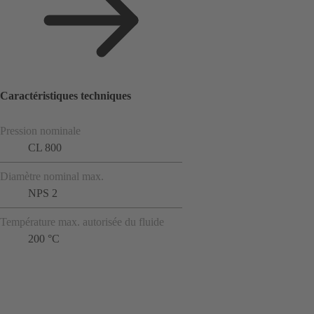
Caractéristiques techniques
Pression nominale
CL 800
Diamètre nominal max.
NPS 2
Température max. autorisée du fluide
200 °C