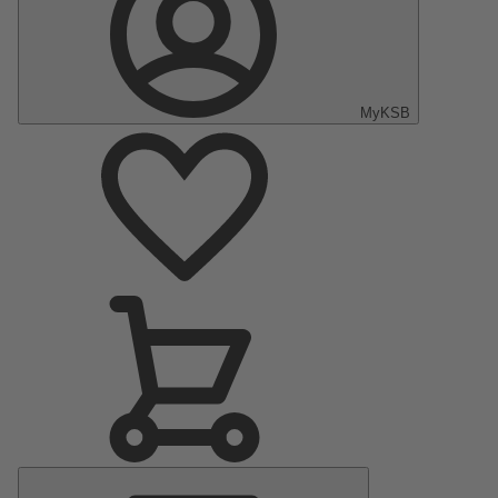
MyKSB
Menu
principal