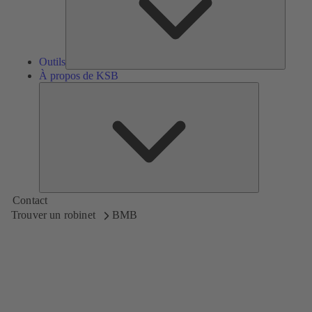
Outils
À propos de KSB
À
propos
de
KSB
Contact
Trouver un robinet
BMB