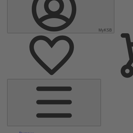
MyKSB
Menu
principal