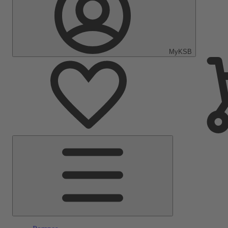
MyKSB
Menu
principal