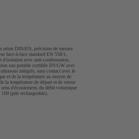
des selon DIN/EN, précision de mesure
eur face-à-face standard EN 558/1,
t d'isolation avec anti-condensation,
ersion eau potable certifiée DVGW avec
ultrasons intégrés, sans contact avec le
ique et de la température au moyen de
 température de départ et de retour
du sens d'écoulement, du débit volumique
100 (pile rechargeable).