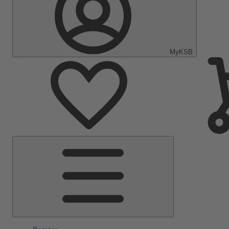
MyKSB
Menu
principal