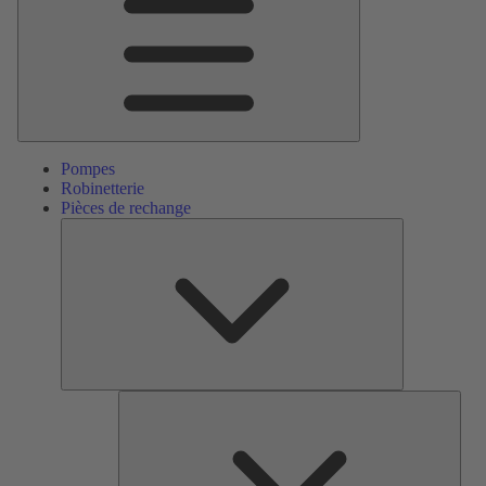
Pompes
Robinetterie
Pièces de rechange
Pièces
de
rechange
Serv