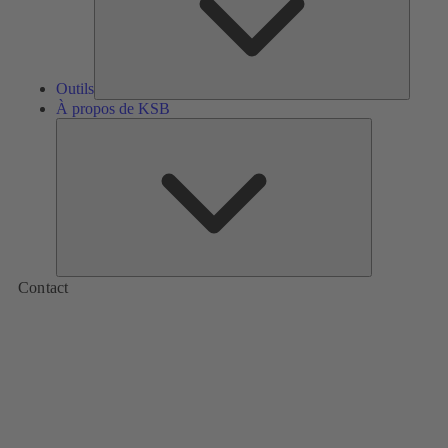
Outils
À propos de KSB
À
propos
de
KSB
Contact