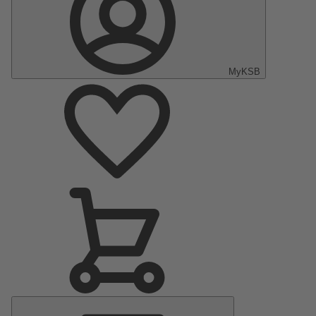
MyKSB
Menu
principal